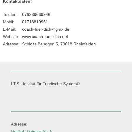
Kontaktdaten:
Telefon:
076239669946
Mobil:
01718810961
E-Mail:
coach-fuer-dich@gmx.de
Website:
www.coach-fuer-dich.net
Adresse:
Schloss Beuggen 5, 79618 Rheinfelden
I.T.S - Institut für Triadische Systemik
Adresse:
Gottlieb-Daimler-Str. 5