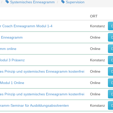
Systemisches Enneagramm
Supervision
ORT
er Coach Enneagramm Modul 1-4
Konstanz
D
 8 Enneagramm
Online
D
mm online
Online
D
Modul 3 Präsenz
Konstanz
D
hes Prinzip und systemisches Enneagramm kostenfrei
Online
D
 Modul 1 Online
Online
D
hes Prinzip und systemisches Enneagramm kostenfrei
Online
D
gramm-Seminar für Ausbildungsabsolventen
Konstanz
D