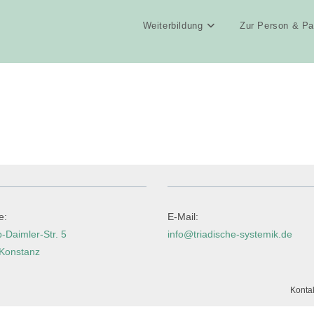
Weiterbildung
Zur Person & Pa
e:
E-Mail:
b-Daimler-Str. 5
info@triadische-systemik.de
Konstanz
Konta