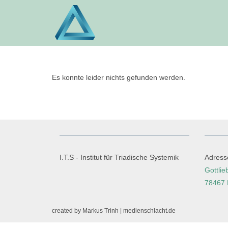
Zum
Inhalt
springen
Es konnte leider nichts gefunden werden.
I.T.S - Institut für Triadische Systemik
Adress
Gottlie
78467 
created by Markus Trinh | medienschlacht.de